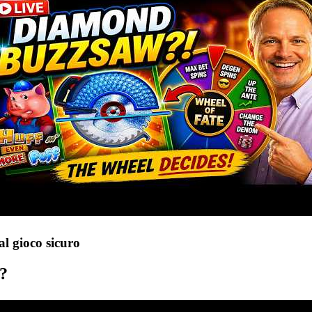
al gioco sicuro
o?