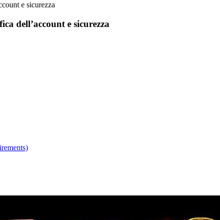
account e sicurezza
fica dell’account e sicurezza
irements)