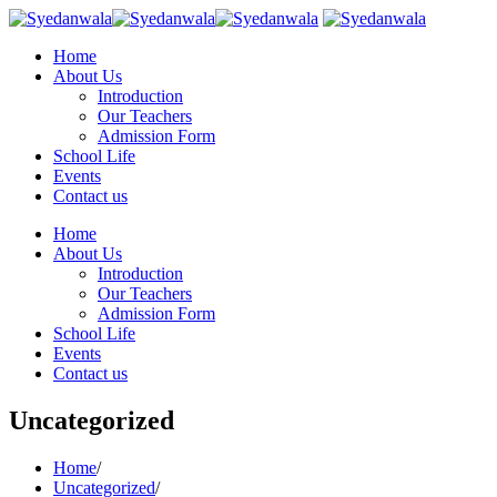
Home
About Us
Introduction
Our Teachers
Admission Form
School Life
Events
Contact us
Home
About Us
Introduction
Our Teachers
Admission Form
School Life
Events
Contact us
Uncategorized
Home
/
Uncategorized
/