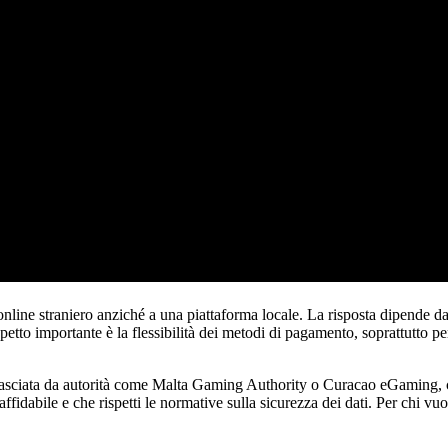
nline straniero anziché a una piattaforma locale. La risposta dipende da di
spetto importante è la flessibilità dei metodi di pagamento, soprattutto per
ilasciata da autorità come Malta Gaming Authority o Curacao eGaming, c
affidabile e che rispetti le normative sulla sicurezza dei dati. Per chi vu