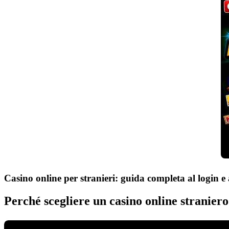
Casino online per stranieri: guida completa al login e 
Perché scegliere un casino online stranier