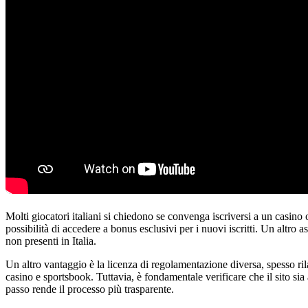
Molti giocatori italiani si chiedono se convenga iscriversi a un casino o
possibilità di accedere a bonus esclusivi per i nuovi iscritti. Un altro a
non presenti in Italia.
Un altro vantaggio è la licenza di regolamentazione diversa, spesso r
casino e sportsbook. Tuttavia, è fondamentale verificare che il sito sia 
passo rende il processo più trasparente.