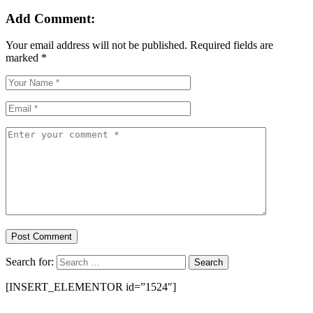
Add Comment:
Your email address will not be published.
Required fields are
marked
*
Search for:
[INSERT_ELEMENTOR id=”1524″]