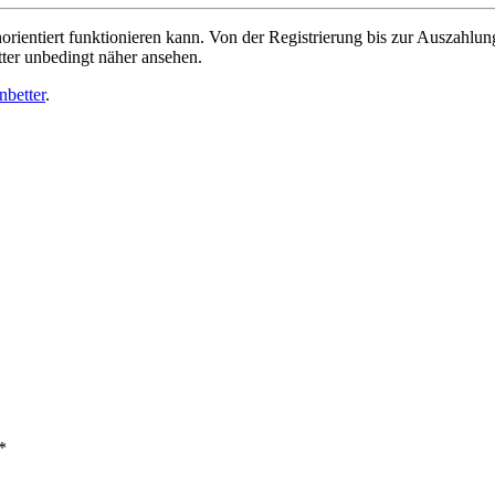
rientiert funktionieren kann. Von der Registrierung bis zur Auszahlung
etter unbedingt näher ansehen.
nbetter
.
*