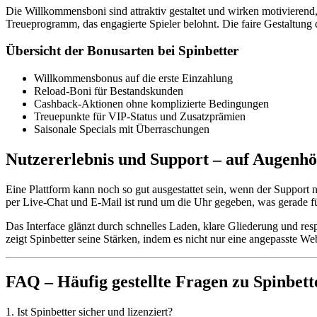
Die Willkommensboni sind attraktiv gestaltet und wirken motivieren
Treueprogramm, das engagierte Spieler belohnt. Die faire Gestaltung 
Übersicht der Bonusarten bei Spinbetter
Willkommensbonus auf die erste Einzahlung
Reload-Boni für Bestandskunden
Cashback-Aktionen ohne komplizierte Bedingungen
Treuepunkte für VIP-Status und Zusatzprämien
Saisonale Specials mit Überraschungen
Nutzererlebnis und Support – auf Augenhö
Eine Plattform kann noch so gut ausgestattet sein, wenn der Support n
per Live-Chat und E-Mail ist rund um die Uhr gegeben, was gerade für
Das Interface glänzt durch schnelles Laden, klare Gliederung und r
zeigt Spinbetter seine Stärken, indem es nicht nur eine angepasste We
FAQ – Häufig gestellte Fragen zu Spinbett
1. Ist Spinbetter sicher und lizenziert?