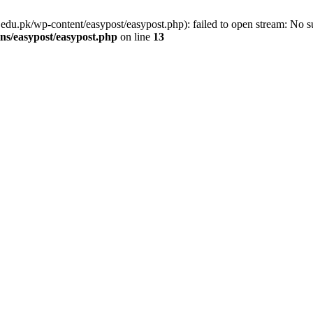
du.pk/wp-content/easypost/easypost.php): failed to open stream: No suc
ns/easypost/easypost.php
on line
13