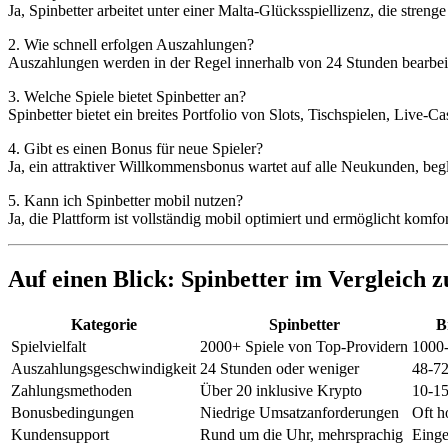
Ja, Spinbetter arbeitet unter einer Malta-Glücksspiellizenz, die stren
2. Wie schnell erfolgen Auszahlungen?
Auszahlungen werden in der Regel innerhalb von 24 Stunden bearbeit
3. Welche Spiele bietet Spinbetter an?
Spinbetter bietet ein breites Portfolio von Slots, Tischspielen, Liv
4. Gibt es einen Bonus für neue Spieler?
Ja, ein attraktiver Willkommensbonus wartet auf alle Neukunden, beg
5. Kann ich Spinbetter mobil nutzen?
Ja, die Plattform ist vollständig mobil optimiert und ermöglicht komfo
Auf einen Blick: Spinbetter im Vergleich
Kategorie
Spinbetter
B
Spielvielfalt
2000+ Spiele von Top-Providern
1000-
Auszahlungsgeschwindigkeit
24 Stunden oder weniger
48-72
Zahlungsmethoden
Über 20 inklusive Krypto
10-15
Bonusbedingungen
Niedrige Umsatzanforderungen
Oft h
Kundensupport
Rund um die Uhr, mehrsprachig
Einge