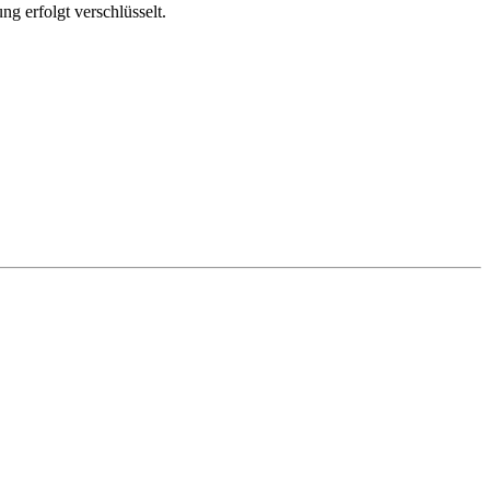
ng erfolgt verschlüsselt.